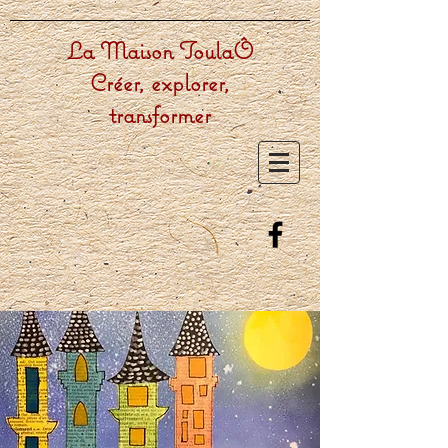
La Maison ToulaÔ
Créer, explorer,
transformer