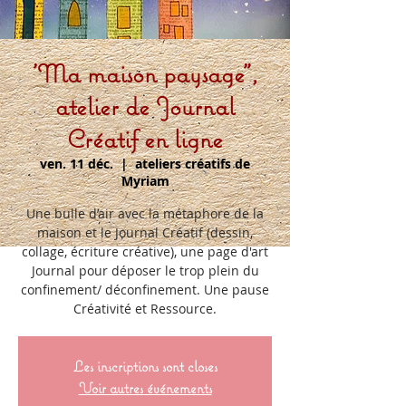
'Ma maison paysage",
atelier de Journal
Créatif en ligne
ven. 11 déc.
  |  
ateliers créatifs de
Myriam
Une bulle d’air avec la métaphore de la
maison et le Journal Créatif (dessin,
collage, écriture créative), une page d'art
Journal pour déposer le trop plein du
confinement/ déconfinement. Une pause
Créativité et Ressource.
Les inscriptions sont closes
Voir autres événements