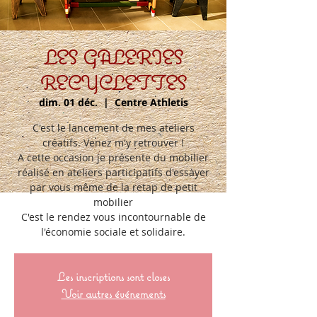
LES GALERIES
RECYCLETTES
dim. 01 déc.
  |  
Centre Athletis
C'est le lancement de mes ateliers
créatifs. Venez m'y retrouver !
A cette occasion je présente du mobilier
réalisé en ateliers participatifs d'essayer
par vous même de la retap de petit
mobilier
C'est le rendez vous incontournable de
Les inscriptions sont closes
Voir autres événements