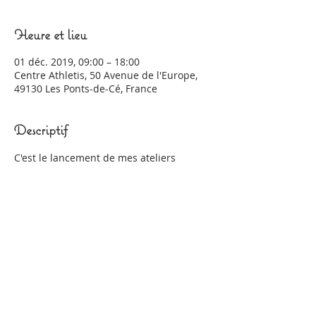
Heure et lieu
01 déc. 2019, 09:00 – 18:00
Centre Athletis, 50 Avenue de l'Europe,
49130 Les Ponts-de-Cé, France
Descriptif
C'est le lancement de mes ateliers 
créatifs. Venez m'y  retrouver ! 
A cette  occasion je présente du mobilier 
réalisé en ateliers participatifs  d'essayer 
par vous même de la retap de petit 
mobilier
C'est le rendez vous incontournable de 
l'économie sociale et solidaire. 