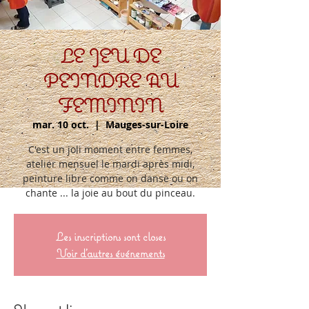
LE JEU DE
PEINDRE AU
FEMININ
mar. 10 oct.
  |  
Mauges-sur-Loire
C'est un joli moment entre femmes,
atelier mensuel le mardi après midi,
peinture libre comme on danse ou on
chante ... la joie au bout du pinceau.
Les inscriptions sont closes
Voir d'autres événements